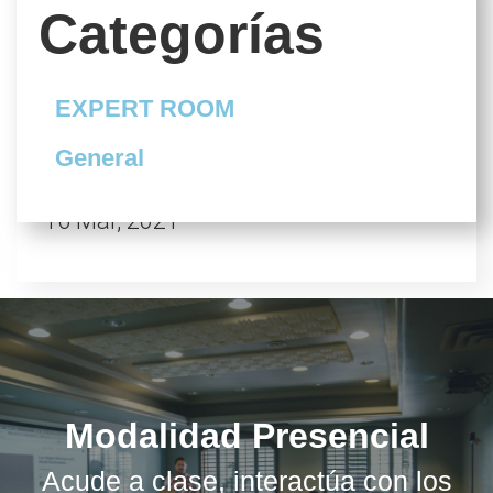
Categorías
EXPERT ROOM
“Una buena gestión de marca
interna depende de unos
General
buenos líderes”
16 Mar, 2021
Modalidad Presencial
Acude a clase, interactúa con los