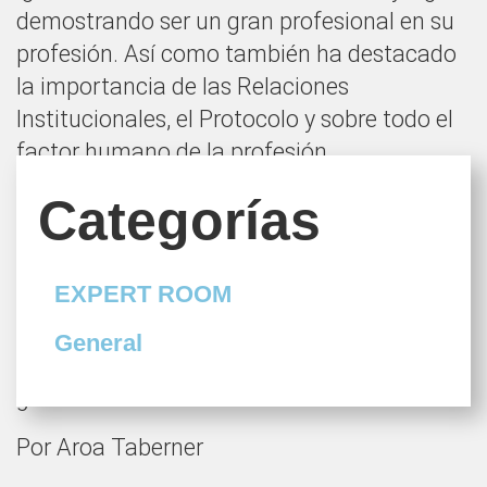
demostrando ser un gran profesional en su
profesión. Así como también ha destacado
la importancia de las Relaciones
Institucionales, el Protocolo y sobre todo el
factor humano de la profesión.
Cabe destacar que al final somos personas,
Categorías
y es a través de los vínculos entre estas que
permiten que el mundo siga su curso. Las
EXPERT ROOM
empresas y las instituciones están dirigidas
por personas que al fin y al cabo se guían
General
por unos intereses capaces de ser resueltos
gracias a las Relaciones Institucionales.
Por Aroa Taberner