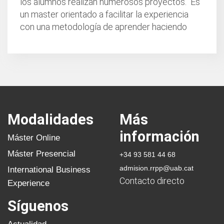
los alumnos realizan numerosos proyectos. Es
un master orientado a facilitar la experiencia
con una metodología de aprender haciendo
Modalidades
Más
información
Máster Online
Máster Presencial
+34 93 581 44 68
admision.rrpp@uab.cat
International Business
Contacto directo
Experience
Síguenos