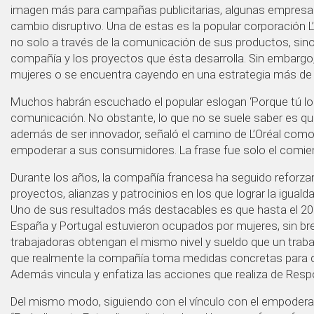
imagen más para campañas publicitarias, algunas empresas
cambio disruptivo. Una de estas es la popular corporación 
no solo a través de la comunicación de sus productos, sino
compañía y los proyectos que ésta desarrolla. Sin embargo
mujeres o se encuentra cayendo en una estrategia más de
Muchos habrán escuchado el popular eslogan ‘Porque tú lo v
comunicación. No obstante, lo que no se suele saber es que 
además de ser innovador, señaló el camino de L’Oréal como
empoderar a sus consumidores. La frase fue solo el comie
Durante los años, la compañía francesa ha seguido refor
proyectos, alianzas y patrocinios en los que lograr la igual
Uno de sus resultados más destacables es que hasta el 2024
España y Portugal estuvieron ocupados por mujeres, sin bre
trabajadoras obtengan el mismo nivel y sueldo que un trab
que realmente la compañía toma medidas concretas para dis
Además vincula y enfatiza las acciones que realiza de Respo
Del mismo modo, siguiendo con el vínculo con el empodera