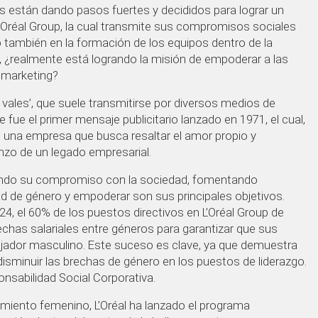
 están dando pasos fuertes y decididos para lograr un
L’Oréal Group, la cual transmite sus compromisos sociales
 también en la formación de los equipos dentro de la
, ¿realmente está logrando la misión de empoderar a las
 marketing?
ales’, que suele transmitirse por diversos medios de
fue el primer mensaje publicitario lanzado en 1971, el cual,
 una empresa que busca resaltar el amor propio y
nzo de un legado empresarial.
zando su compromiso con la sociedad, fomentando
dad de género y empoderar son sus principales objetivos.
, el 60% de los puestos directivos en L’Oréal Group de
chas salariales entre géneros para garantizar que sus
ajador masculino. Este suceso es clave, ya que demuestra
minuir las brechas de género en los puestos de liderazgo.
nsabilidad Social Corporativa.
miento femenino, L’Oréal ha lanzado el programa